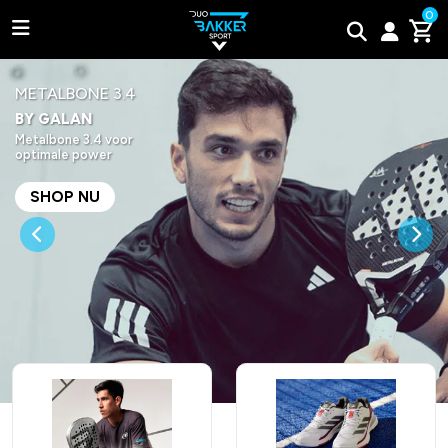
0
NEW
HACK 04 26
Bullpadel 2026 rackets
Adidas
SHOP NU
Vorige
Bullpadel
Wilson
Tweede kans padel rackets