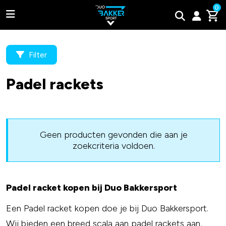
0
Filter
Padel rackets
Adidas
Bullpadel
Geen producten gevonden die aan je
zoekcriteria voldoen.
Wilson
Tweede kans padel rackets
Padel racket kopen bij Duo Bakkersport
Een Padel racket kopen doe je bij Duo Bakkersport.
Wij bieden een breed scala aan padel rackets aan,