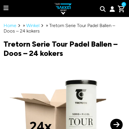
0
Home
»
Winkel
»
Tretorn Serie Tour Padel Ballen –
Doos – 24 kokers
Tretorn Serie Tour Padel Ballen –
Doos – 24 kokers
Adidas
Bullpadel
Wilson
Tweede kans padel rackets