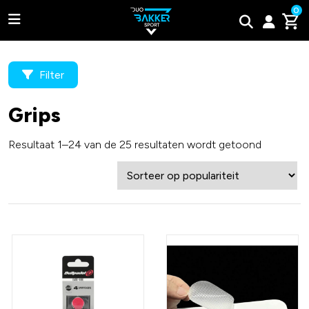
0
Filter
Grips
Adidas
Resultaat 1–24 van de 25 resultaten wordt getoond
Bullpadel
Wilson
Tweede kans padel rackets