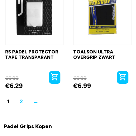
RS PADEL PROTECTOR
TOALSON ULTRA
TAPE TRANSPARANT
OVERGRIP ZWART
€
9.99
€
9.99
€
6.29
€
6.99
1
2
→
Padel Grips Kopen