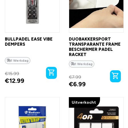
BULLPADEL EASE VIBE
DUOBAKKERSPORT
DEMPERS
TRANSPARANTE FRAME
BESCHERMER PADEL
RACKET
1 Werkdag
1 Werkdag
€
15.99
€
7.99
€
12.99
€
6.99
Uitverkocht