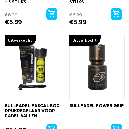
– 3 STUKS
STUKS
€
6.99
€
6.99
€
5.99
€
5.99
Uitverkocht
Uitverkocht
BULLPADEL PASCAL BOX
BULLPADEL POWER GRIP
DRUKREGELAAR VOOR
PADEL BALLEN