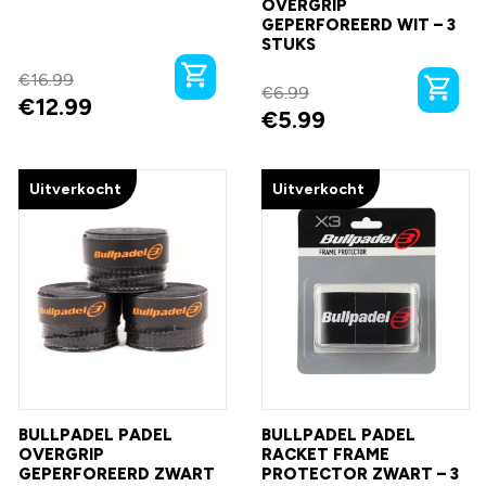
OVERGRIP
GEPERFOREERD WIT – 3
STUKS
€
16.99
€
6.99
€
12.99
€
5.99
Uitverkocht
Uitverkocht
BULLPADEL PADEL
BULLPADEL PADEL
OVERGRIP
RACKET FRAME
GEPERFOREERD ZWART
PROTECTOR ZWART – 3