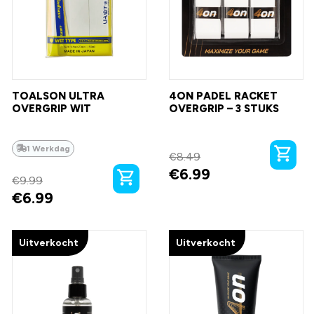
TOALSON ULTRA
4ON PADEL RACKET
OVERGRIP WIT
OVERGRIP – 3 STUKS
1 Werkdag
€
8.49
€
6.99
€
9.99
€
6.99
Uitverkocht
Uitverkocht