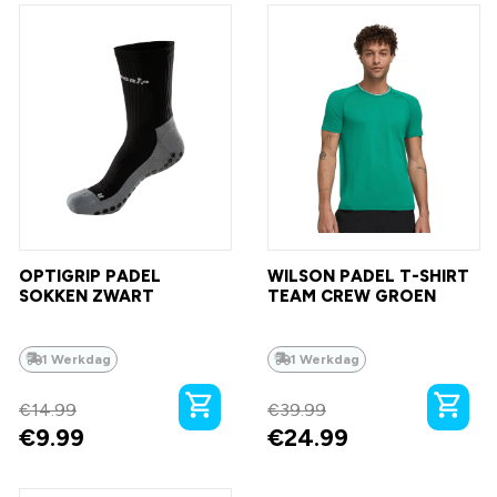
OPTIGRIP PADEL
WILSON PADEL T-SHIRT
SOKKEN ZWART
TEAM CREW GROEN
1 Werkdag
1 Werkdag
€
14.99
€
39.99
€
9.99
€
24.99