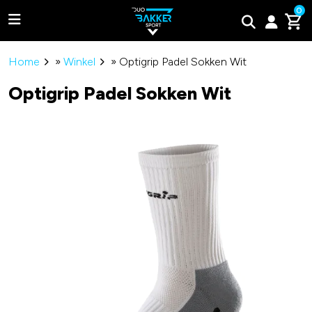
0
Home
»
Winkel
»
Optigrip Padel Sokken Wit
Optigrip Padel Sokken Wit
Adidas
Bullpadel
Wilson
Tweede kans padel rackets