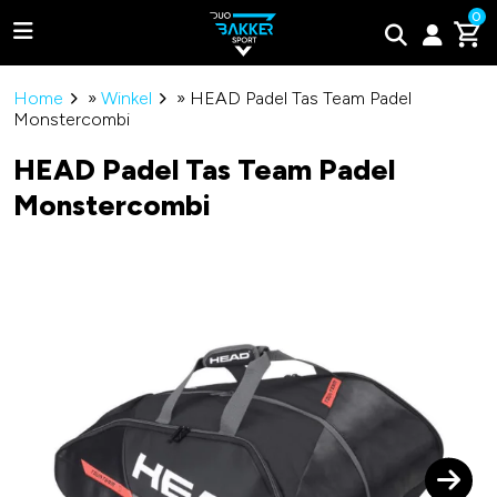
0
Home
»
Winkel
»
HEAD Padel Tas Team Padel
Monstercombi
HEAD Padel Tas Team Padel
Monstercombi
Adidas
Bullpadel
Wilson
Tweede kans padel rackets