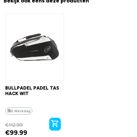
Bekijk ook eens deze producten
BULLPADEL PADEL TAS
HACK WIT
1 Werkdag
€
112.99
€
99.99