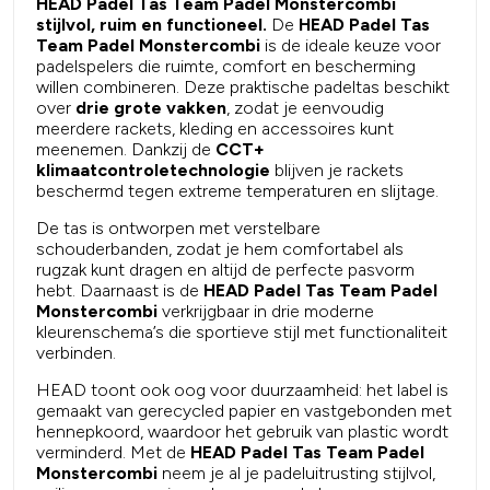
HEAD Padel Tas Team Padel Monstercombi
stijlvol, ruim en functioneel.
De
HEAD Padel Tas
Team Padel Monstercombi
is de ideale keuze voor
padelspelers die ruimte, comfort en bescherming
willen combineren. Deze praktische padeltas beschikt
over
drie grote vakken
, zodat je eenvoudig
meerdere rackets, kleding en accessoires kunt
meenemen. Dankzij de
CCT+
klimaatcontroletechnologie
blijven je rackets
beschermd tegen extreme temperaturen en slijtage.
De tas is ontworpen met verstelbare
schouderbanden, zodat je hem comfortabel als
rugzak kunt dragen en altijd de perfecte pasvorm
hebt. Daarnaast is de
HEAD Padel Tas Team Padel
Monstercombi
verkrijgbaar in drie moderne
kleurenschema’s die sportieve stijl met functionaliteit
verbinden.
HEAD toont ook oog voor duurzaamheid: het label is
gemaakt van gerecycled papier en vastgebonden met
hennepkoord, waardoor het gebruik van plastic wordt
verminderd. Met de
HEAD Padel Tas Team Padel
Monstercombi
neem je al je padeluitrusting stijlvol,