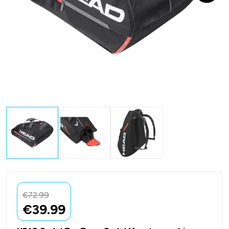
€
72.99
€
39.99