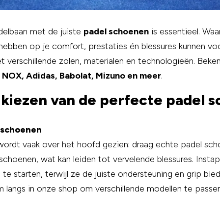
delbaan met de juiste
padel schoenen
is essentieel. W
hebben op je comfort, prestaties én blessures kunnen vo
 verschillende zolen, materialen en technologieën. Beke
, NOX, Adidas, Babolat, Mizuno en meer
.
 kiezen van de perfecte padel 
l schoenen
 wordt vaak over het hoofd gezien: draag echte padel sch
choenen, wat kan leiden tot vervelende blessures. Inst
e starten, terwijl ze de juiste ondersteuning en grip biede
 langs in onze shop om verschillende modellen te passen 