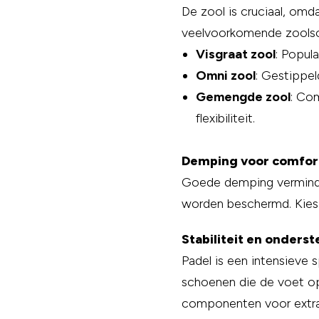
De zool is cruciaal, om
veelvoorkomende zoolso
Visgraat zool
: Popul
Omni zool
: Gestippel
Gemengde zool
: Com
flexibiliteit.
Demping voor comfor
Goede demping verminde
worden beschermd. Kies 
Stabiliteit en onders
Padel is een intensieve 
schoenen die de voet op
componenten voor extra s