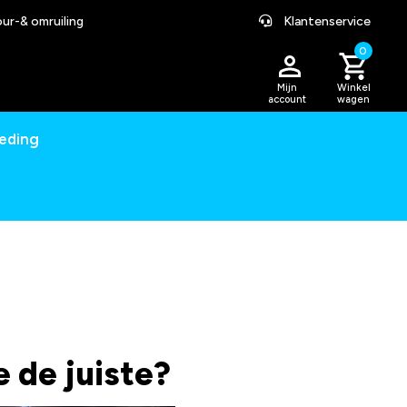
ur-& omruiling
Klantenservice
0
Mijn
Winkel
account
wagen
leding
e de juiste?