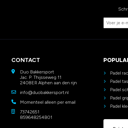
Schr
CONTACT
POPULA
Duo Bakkersport
Padel ra
Jac. P. Thijsseweg 11
Padel ta
2408ER Alphen aan den rijn
Padel s
info@duobakkersport.nl
Padel gri
Momenteel alleen per email
Padel kle
73742651
859648254B01