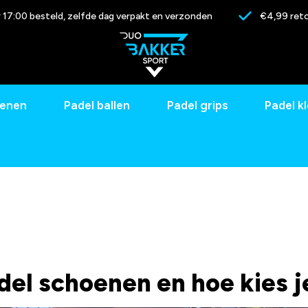
17:00 besteld, zelfde dag verpakt en verzonden
€4,99 reto
oenen
Padel ballen
Padel grips
Padel k
del schoenen en hoe kies j