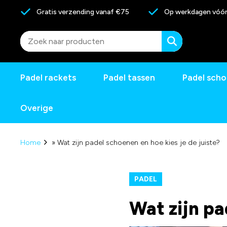
Gratis verzending vanaf €75
Op werkdagen vóór 
Padel rackets
Padel tassen
Padel sch
Adidas
Overige
Bullpadel
Home
»
Wat zijn padel schoenen en hoe kies je de juiste?
Wilson
PADEL
Tweede kans padel rackets
Wat zijn pa