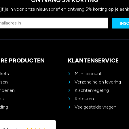
ONTVANG 5% KORTING
ijf je in voor onze nieuwsbrief en ontvang 5% korting op je aan
Email
IRE PRODUCTEN
KLANTENSERVICE
ckets
Mijn account
ssen
Verzending en levering
choenen
Klachtenregeling
ps
Retouren
ding
Veelgestelde vragen