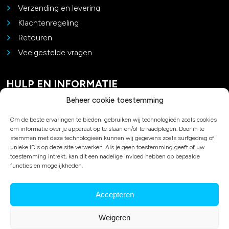
Verzending en levering
Klachtenregeling
Retouren
Veelgestelde vragen
HULP EN INFORMATIE
Beheer cookie toestemming
Contact
Om de beste ervaringen te bieden, gebruiken wij technologieën zoals cookies
Padel advies
om informatie over je apparaat op te slaan en/of te raadplegen. Door in te
Privacy en cookies
stemmen met deze technologieën kunnen wij gegevens zoals surfgedrag of
unieke ID's op deze site verwerken. Als je geen toestemming geeft of uw
Algemene voorwaarden
toestemming intrekt, kan dit een nadelige invloed hebben op bepaalde
Over ons
functies en mogelijkheden.
Accepteren
© 2026 Duo Bakkersport
Weigeren