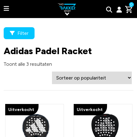
0
Filter
Adidas Padel Racket
Adidas
Toont alle 3 resultaten
Bullpadel
Wilson
Tweede kans padel rackets
Uitverkocht
Uitverkocht