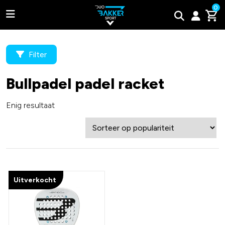
0
Filter
Bullpadel padel racket
Adidas
Enig resultaat
Bullpadel
Wilson
Tweede kans padel rackets
Uitverkocht