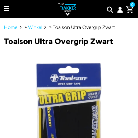
0
Home
»
Winkel
»
Toalson Ultra Overgrip Zwart
Toalson Ultra Overgrip Zwart
Adidas
Bullpadel
Wilson
Tweede kans padel rackets