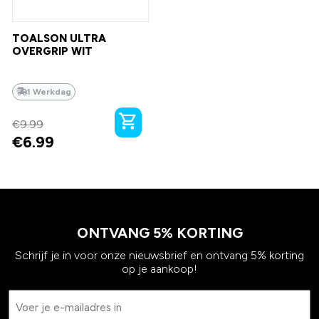
TOALSON ULTRA
OVERGRIP WIT
1 Werkdag
€
9.99
€
6.99
ONTVANG 5% KORTING
Schrijf je in voor onze nieuwsbrief en ontvang 5% korting
op je aankoop!
Email