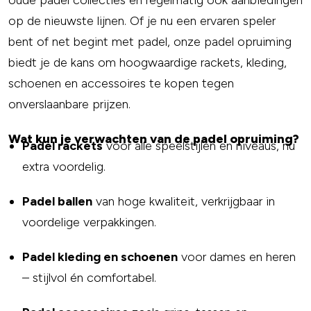
oude padel collecties én regelmatig ook aanbiedingen
op de nieuwste lijnen. Of je nu een ervaren speler
bent of net begint met padel, onze padel opruiming
biedt je de kans om hoogwaardige rackets, kleding,
schoenen en accessoires te kopen tegen
onverslaanbare prijzen.
Wat kun je verwachten van de padel opruiming?
Padel rackets
voor alle speelstijlen en niveaus, nu
extra voordelig.
Padel ballen
van hoge kwaliteit, verkrijgbaar in
voordelige verpakkingen.
Padel kleding en schoenen
voor dames en heren
– stijlvol én comfortabel.