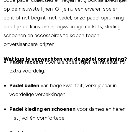
oude padel collecties én regelmatig ook aanbiedingen
op de nieuwste lijnen. Of je nu een ervaren speler
bent of net begint met padel, onze padel opruiming
biedt je de kans om hoogwaardige rackets, kleding,
schoenen en accessoires te kopen tegen
onverslaanbare prijzen.
Wat kun je verwachten van de padel opruiming?
Padel rackets
voor alle speelstijlen en niveaus, nu
extra voordelig.
Padel ballen
van hoge kwaliteit, verkrijgbaar in
voordelige verpakkingen.
Padel kleding en schoenen
voor dames en heren
– stijlvol én comfortabel.