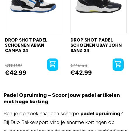
DROP SHOT PADEL
DROP SHOT PADEL
SCHOENEN ABIAN
SCHOENEN UBAY JOHN
CAMPA 24
SANZ 24
€
119.99
€
119.99
€
42.99
€
42.99
Padel Opruiming – Scoor jouw padel artikelen
met hoge korting
Ben je op zoek naar een scherpe
padel opruiming
?
Bij Duo Bakkersport vind je enorme kortingen op