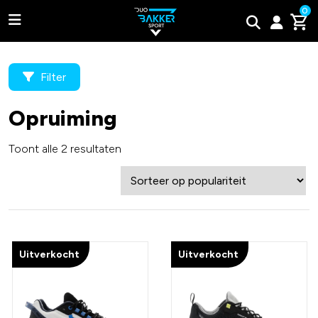
0
Filter
Opruiming
Adidas
Toont alle 2 resultaten
Bullpadel
Wilson
Tweede kans padel rackets
Uitverkocht
Uitverkocht