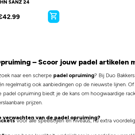
HN SANZ 24
€
42.99
pruiming – Scoor jouw padel artikelen 
zoek naar een scherpe
padel opruiming
? Bij Duo Bakker
 én regelmatig ook aanbiedingen op de nieuwste lijnen. Of
e padel opruiming biedt je de kans om hoogwaardige rack
rslaanbare prijzen.
e verwachten van de padel opruiming?
ackets
voor alle speelstijlen en niveaus, nu extra voordelig