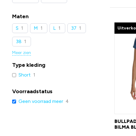
Maten
S
1
M
1
L
1
37
1
Uitverk
38
1
Meer zien
Type kleding
Short
1
Voorraadstatus
Geen voorraad meer
4
BULLPAD
BILMA 