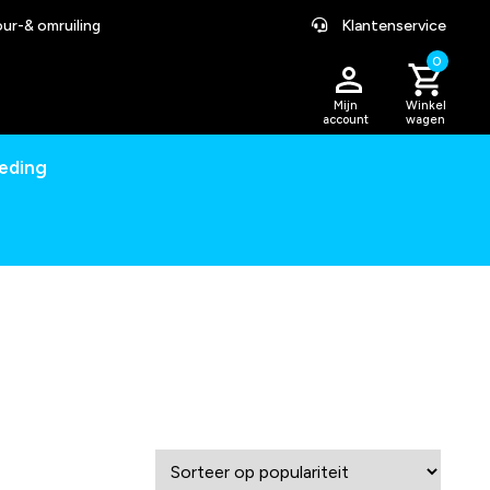
ur-& omruiling
Klantenservice
0
Mijn
Winkel
account
wagen
leding