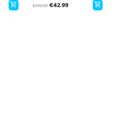
€
42.99
€
119.99