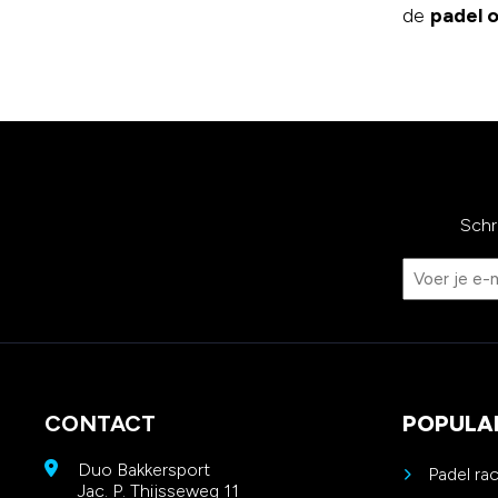
de
padel 
Schr
CONTACT
POPULA
Duo Bakkersport
Padel ra
Jac. P. Thijsseweg 11