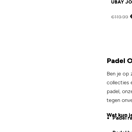
UBAY JO
€
119.99
Padel O
Ben je op 
collecties
padel, onz
tegen onve
Wat kun j
Padel r