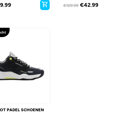
9.99
€
42.99
€
129.99
ocht
HOT PADEL SCHOENEN