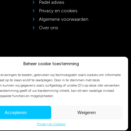
Padel advies
Privacy en cookies
Algemene voorwaarden
Over ons
Beheer cookie toestemming
ervaringen te bieden, gebruiken wij technologieën zoals cookies om informatie
raat op te slaan en/of te raadplegen. Door in te stemmen met deze
n kunnen wij gegevens zoals surfgedrag of unieke ID's op deze site verwerken.
toestemming geeft of uw toestemming intrekt, kan dit een nadelige invloed
paalde functies en mogelijkheden.
© 2026 Duo Bakkersport
Accepteren
Weigeren
Privacy en Cookies