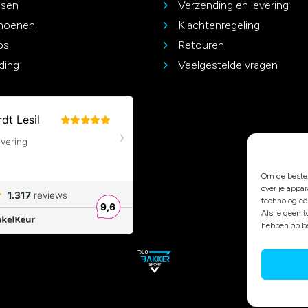
ssen
Verzending en levering
choenen
Klachtenregeling
ps
Retouren
ding
Veelgestelde vragen
Om de beste 
over je appa
technologieë
Als je geen 
hebben op be