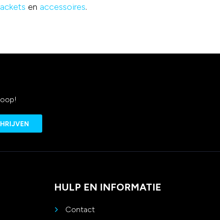
rackets
en
accessoires
.
koop!
HULP EN INFORMATIE
Contact