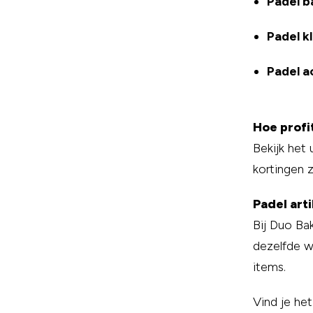
Padel b
Padel k
Padel a
Hoe profi
Bekijk het
kortingen z
Padel arti
Bij Duo Bak
dezelfde w
items.
Vind je he