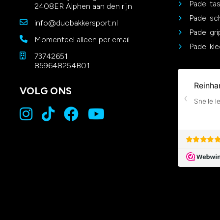
Padel ta
2408ER Alphen aan den rijn
Padel s
info@duobakkersport.nl
Padel gri
Momenteel alleen per email
Padel kle
73742651
859648254B01
VOLG ONS