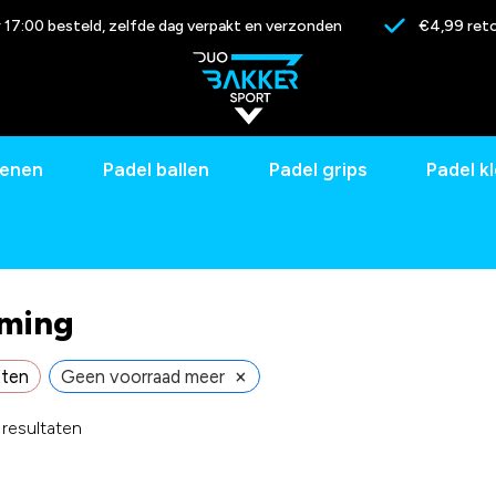
17:00 besteld, zelfde dag verpakt en verzonden
€4,99 reto
oenen
Padel ballen
Padel grips
Padel k
ming
×
tten
Geen voorraad meer
 resultaten