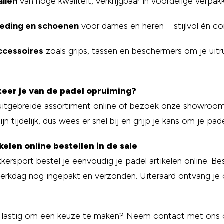
allen
van hoge kwaliteit, verkrijgbaar in voordelige verpak
leding en schoenen
voor dames en heren – stijlvol én co
ccessoires
zoals grips, tassen en beschermers om je uit
teer je van de padel opruiming?
 uitgebreide assortiment online of bezoek onze showroom
ijn tijdelijk, dus wees er snel bij en grijp je kans om je pa
kelen online bestellen in de sale
kersport bestel je eenvoudig je padel artikelen online. Bes
erkdag nog ingepakt en verzonden. Uiteraard ontvang je
t lastig om een keuze te maken? Neem contact met ons op