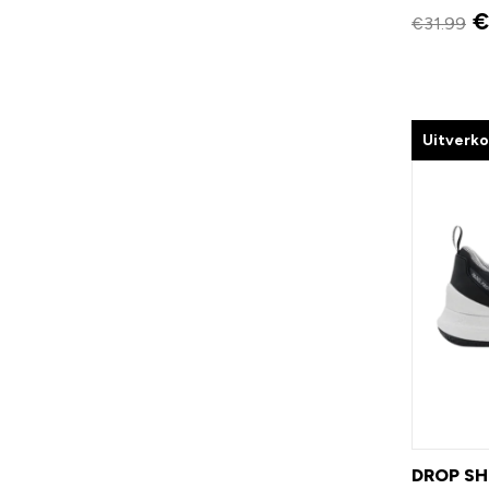
€
€
31.99
Uitverk
DROP S