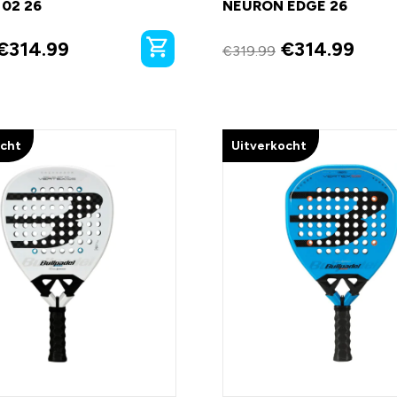
02 26
NEURON EDGE 26
€
314.99
€
314.99
€
319.99
ocht
Uitverkocht