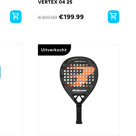
VERTEX 04 25
€
199.99
€
309.99
Uitverkocht