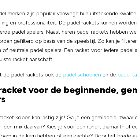
del merken zijn populair vanwege hun uitstekende kwalite
raling en professionaliteit. De padel rackets kunnen worde
erde padel spelers. Naast heren padel rackets hebben w
rden gefilterd op basis van de speelstijl. Zo kan je filter
 of neutrale padel spelers. Een racket voor iedere padel s
juiste racket aanschaft.
st de padel rackets ook de
padel schoenen
en de
padel t
racket voor de beginnende, ge
rs
racket kopen kan lastig zijn! Ga je een gemiddeld, zwaar 
of een mix daarvan? Kies je voor een rond-, diamant- of 
foam in de kern hebben of een zachte? Door het brede a