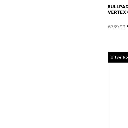
BULLPAD
VERTEX 
€
339.99
Uitverk