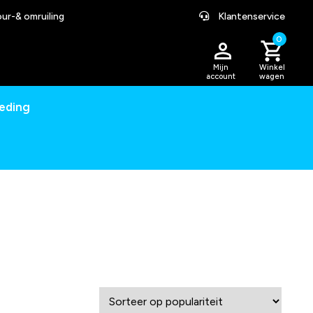
ur-& omruiling
Klantenservice
0
Mijn
Winkel
account
wagen
leding