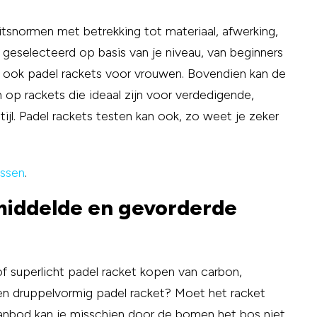
itsnormen met betrekking tot materiaal, afwerking,
n geselecteerd op basis van je niveau, van beginners
e ook padel rackets voor vrouwen. Bovendien kan de
en op rackets die ideaal zijn voor verdedigende,
tijl. Padel rackets testen kan ook, zo weet je zeker
assen
.
middelde en gevorderde
of superlicht padel racket kopen van carbon,
een druppelvormig padel racket? Moet het racket
anbod kan je misschien door de bomen het bos niet