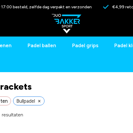
17:00 besteld, zelfde dag verpakt en verzonden
€4,99 reto
oenen
Padel ballen
Padel grips
Padel k
 rackets
×
tten
Bullpadel
1 resultaten