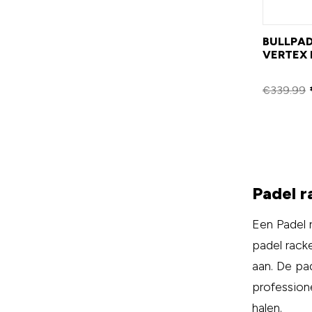
BULLPAD
VERTEX 
€
339.99
Padel r
Een Padel 
padel rack
aan. De pa
profession
halen.