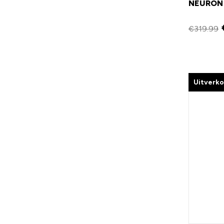
NEURON 
€
319.99
Uitverk