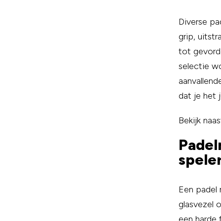
Diverse pa
grip, uitst
tot gevord
selectie wo
aanvallende
dat je het 
Bekijk naa
Padel
spele
Een padel 
glasvezel 
een harde 