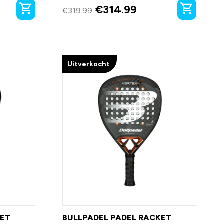
€
314.99
€
319.99
Uitverkocht
KET
BULLPADEL PADEL RACKET