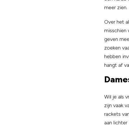
meer zien.
Over het al
misschien 
geven mees
zoeken vaak
hebben inv
hangt af va
Dames
Wil je als
zijn vaak 
rackets va
aan lichter