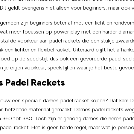
 Dit geldt overigens niet alleen voor beginners, maar ook 
gemeen zijn beginners beter af met een licht en rondvormi
wat meer focussen op power play met een harder diaman
tal de voorkeur aan padel rackets die een stukje zwaarde
 een lichter en flexibel racket. Uiteraard blijft het afhan
loed op de speelstijl, dus ook een gevorderde padel spel
n je eigen voorkeur, speelstijl en waar je het beste gevo
 Padel Rackets
 vrouw een speciale dames padel racket kopen? Dat kan! D
van hetzelfde materiaal gemaakt. Dames padel rackets w
n 360 tot 380. Toch zijn er genoeg dames die heren pade
 padel racket. Het is geen harde regel, maar wat je persoonl