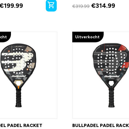
€
199.99
€
314.99
€
319.99
ocht
Uitverkocht
EL PADEL RACKET
BULLPADEL PADEL RAC