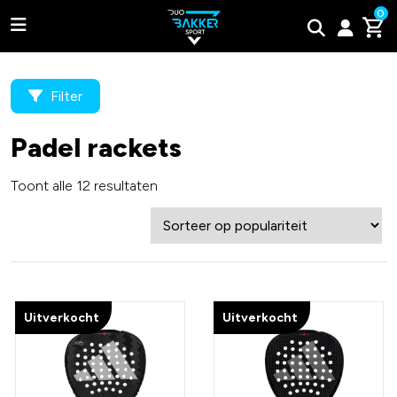
0
Filter
Padel rackets
Adidas
Toont alle 12 resultaten
Bullpadel
Wilson
Tweede kans padel rackets
Uitverkocht
Uitverkocht