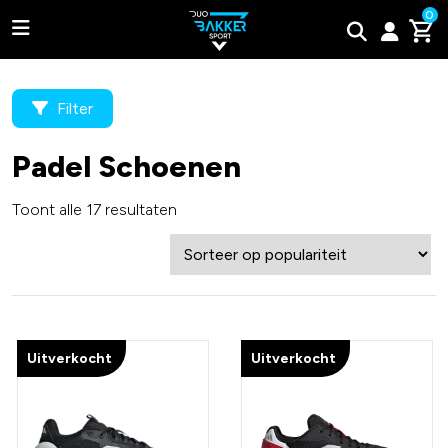
0
Filter
Padel Schoenen
Adidas
Toont alle 17 resultaten
Bullpadel
Wilson
Tweede kans padel rackets
Uitverkocht
Uitverkocht