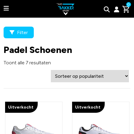
0
Filter
Padel Schoenen
Adidas
Toont alle 7 resultaten
Bullpadel
Wilson
Tweede kans padel rackets
Uitverkocht
Uitverkocht