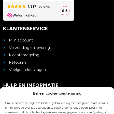
KLANTENSERVICE
Mijn account
Verzending en levering
Klachtenregeling
Retouren
Veelgestelde vragen
HULP EN INFORMATIE
Beheer cookie toestemming
Contact
Om de beste ervaringen te bieden, gebruiken wij technologieën zoals cookies
Padel advies
om informatie over je apparaat op te slaan en/of te raadplegen. Door in te
Privacy en cookies
stemmen met deze technologieën kunnen wij gegevens zoals surfgedrag of