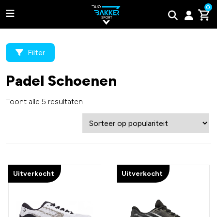
0
Filter
Padel Schoenen
Adidas
Toont alle 5 resultaten
Bullpadel
Wilson
Tweede kans padel rackets
Uitverkocht
Uitverkocht