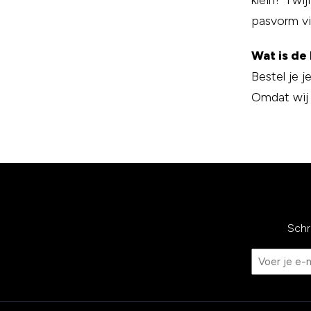
klein? Twij
pasvorm vi
Wat is de 
Bestel je j
Omdat wij v
Schr