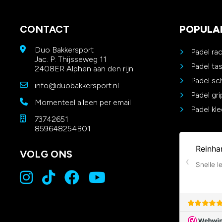
CONTACT
POPULA
Duo Bakkersport
Padel ra
Jac. P. Thijsseweg 11
Padel ta
2408ER Alphen aan den rijn
Padel s
info@duobakkersport.nl
Padel gri
Momenteel alleen per email
Padel kle
73742651
859648254B01
VOLG ONS