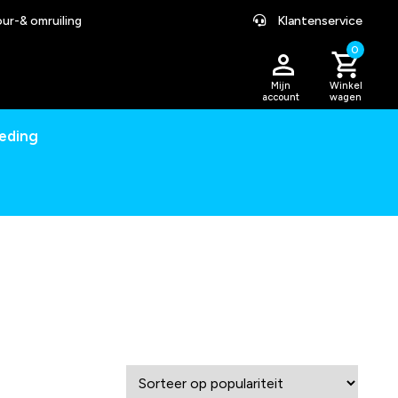
ur-& omruiling
Klantenservice
0
Mijn
Winkel
account
wagen
leding