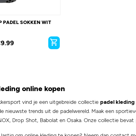
P PADEL SOKKEN WIT
€
9.99
leding online kopen
kkersport vind je een uitgebreide collectie
padel kleding
 de nieuwste trends uit de padelwereld. Maak een sporti
 NOX, Drop Shot, Babolat en Osaka. Onze collectie bevat 
t lastig om online kleding te kopen? Neem dan contact 