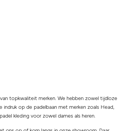
van topkwaliteit merken. We hebben zowel tijdloze
eve indruk op de padelbaan met merken zoals Head,
padel kleding voor zowel dames als heren.
met ons op of kom langs in onze showroom. Daar