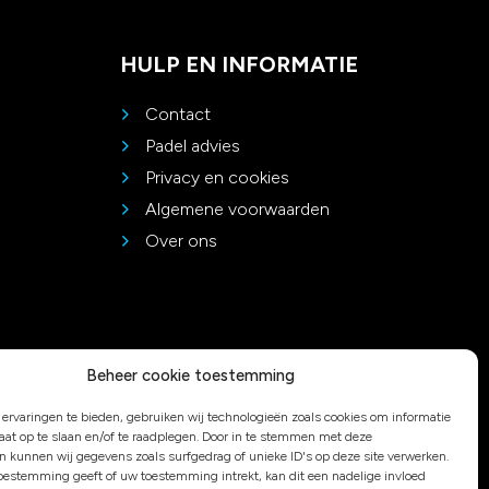
HULP EN INFORMATIE
Contact
Padel advies
Privacy en cookies
Algemene voorwaarden
Over ons
Beheer cookie toestemming
ervaringen te bieden, gebruiken wij technologieën zoals cookies om informatie
raat op te slaan en/of te raadplegen. Door in te stemmen met deze
n kunnen wij gegevens zoals surfgedrag of unieke ID's op deze site verwerken.
toestemming geeft of uw toestemming intrekt, kan dit een nadelige invloed