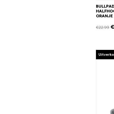
BULLPAD
HALFHOO
ORANJE 
€
22.99
Uitverk