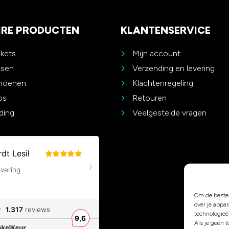
IRE PRODUCTEN
KLANTENSERVICE
ckets
Mijn account
ssen
Verzending en levering
choenen
Klachtenregeling
ps
Retouren
ding
Veelgestelde vragen
Om de beste 
over je appa
technologieë
Als je geen 