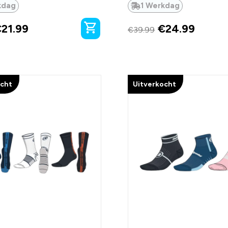
kdag
1 Werkdag
€
21.99
€
24.99
€
39.99
ocht
Uitverkocht