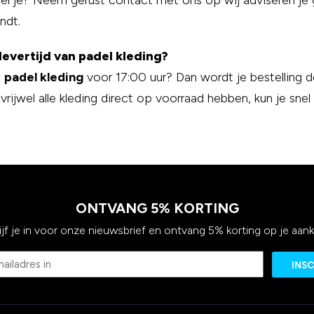
fel je? Neem gerust contact met ons op wij adviseren je gr
ndt.
levertijd van padel kleding?
e
padel kleding
voor 17:00 uur? Dan wordt je bestelling 
rijwel alle kleding direct op voorraad hebben, kun je snel
ONTVANG 5% KORTING
ijf je in voor onze nieuwsbrief en ontvang 5% korting op je aan
Email