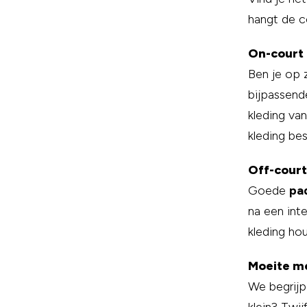
hangt de c
On-court 
Ben je op 
bijpassend
kleding va
kleding bes
Off-court
Goede
pa
na een int
kleding ho
Moeite me
We begrijp