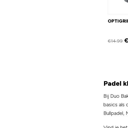
OPTIGRI
€
14.99
Padel k
Bij Duo Ba
basics als
Bullpadel,
Vind je he