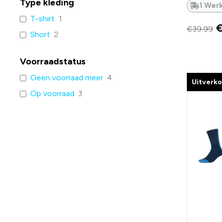
Type kleding
1 Wer
T-shirt
1
€
39.99
Short
2
Voorraadstatus
Geen voorraad meer
4
Uitverk
Op voorraad
3