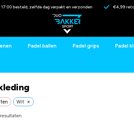
17:00 besteld, zelfde dag verpakt en verzonden
€4,99 reto
oenen
Padel ballen
Padel grips
Padel k
kleding
×
tten
Wit
 resultaten