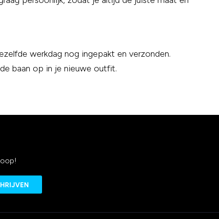
aag persoonlijk, zodat je altijd de juiste maat en
dezelfde werkdag nog ingepakt en verzonden.
 de baan op in je nieuwe outfit.
koop!