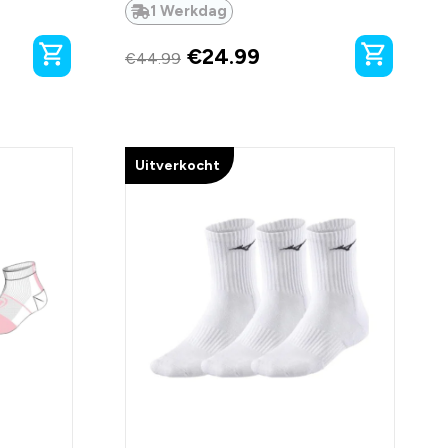
1 Werkdag
€
24.99
€
44.99
Uitverkocht