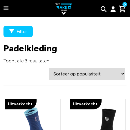
0
Filter
Padelkleding
Adidas
Toont alle 3 resultaten
Bullpadel
Wilson
Tweede kans padel rackets
Uitverkocht
Uitverkocht