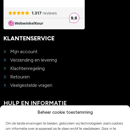
KLANTENSERVICE
Mijn account
Verzending en levering
Klachtenregeling
Retouren
Veelgestelde vragen
HULP EN INFORMATIE
Beheer cookie toestemming
Contact
Om de beste ervaringen te bieden, gebruiken wij technologieën zoals cookies
Padel advies
om informatie over je apparaat op te slaan en/of te raadplegen. Door in te