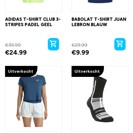
ADIDAS T-SHIRT CLUB 3-
BABOLAT T-SHIRT JUAN
STRIPES PADEL GEEL
LEBRON BLAUW
€
39.99
€
29.99
€
24.99
€
9.99
Uitverkocht
Uitverkocht