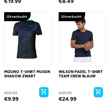
€
19.99
€
8.49
Uitverkocht
Uitverkocht
MIZUNO T-SHIRT MUGEN
WILSON PADEL T-SHIRT
SHADOW ZWART
TEAM CREW BLAUW
€
54.99
€
39.99
€
9.99
€
24.99