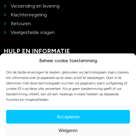
Verzending en levering
Klachtenregeling
Retouren
Veelgestelde vragen
HULP EN INFORMATIE
Beheer cookie toestemming
Contact
Om de beste ervaringen te bieden, gebruiken wij technologieën zoals cookies
Padel advies
om informatie over je apparaat op te slaan en/of te raadplegen. Door in te
Privacy en cookies
stemmen met deze technologieën kunnen wij gegevens zoals surfgedrag of
unieke ID's op deze site verwerken. Als je geen toestemming geeft of uw
Algemene voorwaarden
toestemming intrekt, kan dit een nadelige invloed hebben op bepaalde
Over ons
functies en mogelijkheden.
Accepteren
© 2026 Duo Bakkersport
Weigeren