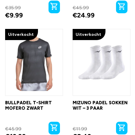
€
35.99
€
45.99
€
9.99
€
24.99
Uitverkocht
Uitverkocht
BULLPADEL T-SHIRT
MIZUNO PADEL SOKKEN
MOFERO ZWART
WIT – 3 PAAR
€
45.99
€
11.99