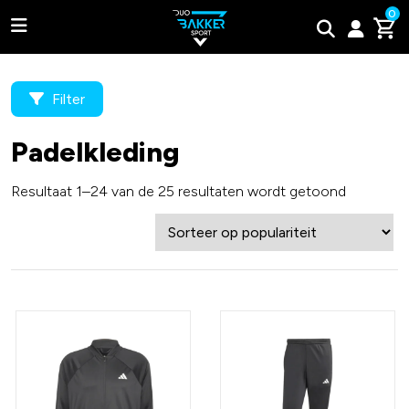
0
Filter
Padelkleding
Adidas
Resultaat 1–24 van de 25 resultaten wordt getoond
Bullpadel
Wilson
Tweede kans padel rackets