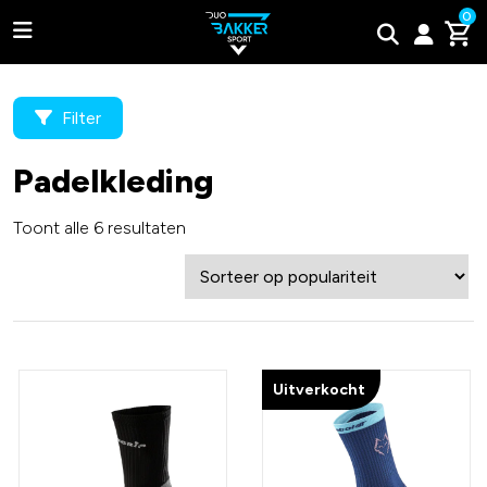
0
Filter
Padelkleding
Adidas
Toont alle 6 resultaten
Bullpadel
Wilson
Tweede kans padel rackets
Uitverkocht