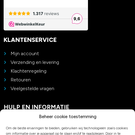
KLANTENSERVICE
Mijn account
Verzending en levering
Klachtenregeling
Retouren
Veelgestelde vragen
HULP EN INFORMATIE
Beheer cookie toestemming
Contact
Om de beste ervaringen te bieden, gebruiken wij technologieën zoals cookies
Padel advies
om informatie over je apparaat op te slaan en/of te raadplegen. Door in te