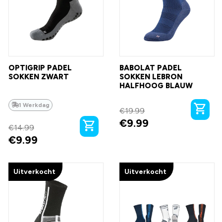
OPTIGRIP PADEL
BABOLAT PADEL
SOKKEN ZWART
SOKKEN LEBRON
HALFHOOG BLAUW
1 Werkdag
€
19.99
€
9.99
€
14.99
€
9.99
Uitverkocht
Uitverkocht