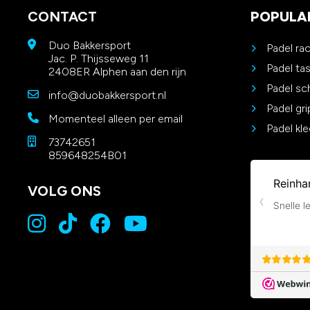
CONTACT
POPULA
Duo Bakkersport
Padel ra
Jac. P. Thijsseweg 11
Padel ta
2408ER Alphen aan den rijn
Padel s
info@duobakkersport.nl
Padel gri
Momenteel alleen per email
Padel kle
73742651
859648254B01
VOLG ONS