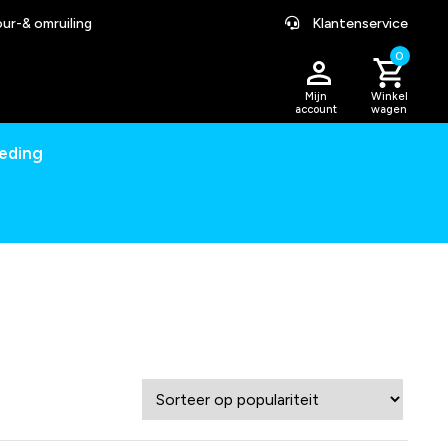
ur-& omruiling
Klantenservice
0
Mijn
Winkel
account
wagen
leding