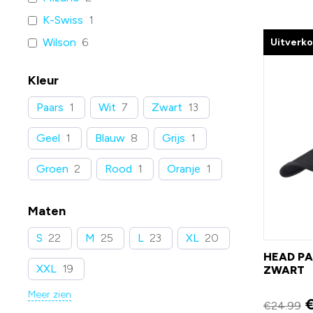
K-Swiss
1
Wilson
6
Uitverk
Kleur
Paars
1
Wit
7
Zwart
13
Geel
1
Blauw
8
Grijs
1
Groen
2
Rood
1
Oranje
1
Maten
S
22
M
25
L
23
XL
20
HEAD PA
XXL
19
ZWART
Meer zien
€
24.99