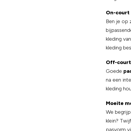
On-court 
Ben je op 
bijpassend
kleding va
kleding bes
Off-court
Goede
pa
na een int
kleding ho
Moeite me
We begrijp
klein? Twij
pasvorm vi