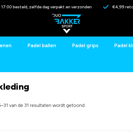
17:00 besteld, zelfde dag verpakt en verzonden
€4,99 reto
oenen
Padel ballen
Padel grips
Padel k
kleding
5–31 van de 31 resultaten wordt getoond