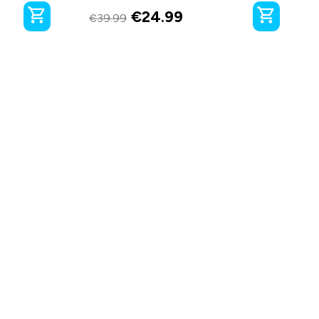
€
24.99
€
39.99