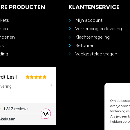
IRE PRODUCTEN
KLANTENSERVICE
ckets
Mijn account
ssen
Verzending en levering
choenen
Klachtenregeling
ps
Retouren
ding
Veelgestelde vragen
Om de beste 
over je appa
technologieë
Als je geen 
hebben op be