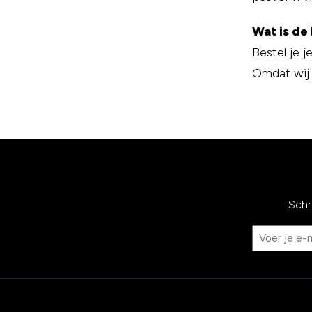
Wat is de 
Bestel je j
Omdat wij v
Schr