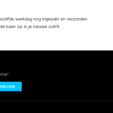
dezelfde werkdag nog ingepakt en verzonden.
 de baan op in je nieuwe outfit.
koop!