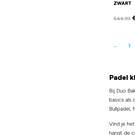
ZWART
€
44.99
←
1
Padel k
Bij Duo Ba
basics als
Bullpadel,
Vind je he
hangt de c