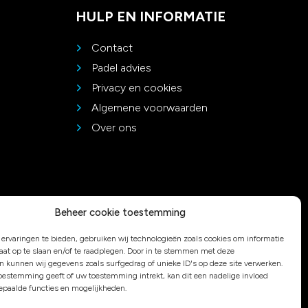
HULP EN INFORMATIE
Contact
Padel advies
Privacy en cookies
Algemene voorwaarden
Over ons
Beheer cookie toestemming
ervaringen te bieden, gebruiken wij technologieën zoals cookies om informatie
raat op te slaan en/of te raadplegen. Door in te stemmen met deze
n kunnen wij gegevens zoals surfgedrag of unieke ID's op deze site verwerken.
toestemming geeft of uw toestemming intrekt, kan dit een nadelige invloed
paalde functies en mogelijkheden.