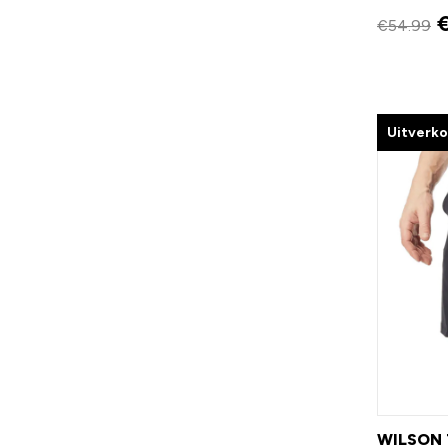
€
54.99
Uitverk
WILSON 